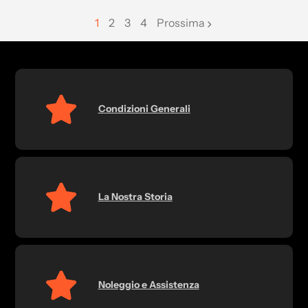
1
2
3
4
Prossima
page
page
page
Condizioni Generali
La Nostra Storia
Noleggio e Assistenza