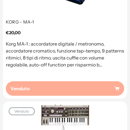
KORG - MA-1
Prezzo
€20,00
regolare
Korg MA-1 : accordatore digitale / metronomo,
accordatore cromatico, funzione tap-tempo, 9 patterns
ritimici, 8 tipi di ritmo, uscita cuffie con volume
regolabile, auto-off function per risparmio b...
Venduto
Venduto