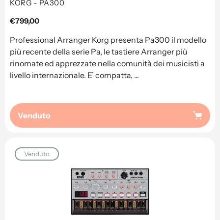
KORG - PA300
Prezzo
€799,00
regolare
Professional Arranger Korg presenta Pa300 il modello
più recente della serie Pa, le tastiere Arranger più
rinomate ed apprezzate nella comunità dei musicisti a
livello internazionale. E’ compatta, ...
Venduto
Venduto