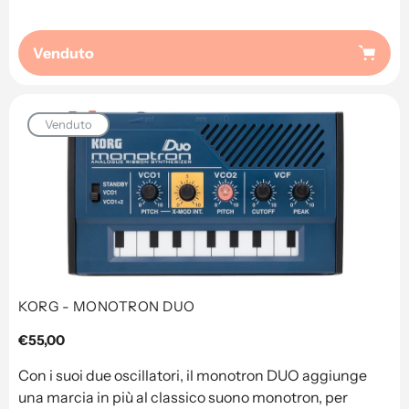
Venduto
Venduto
KORG - MONOTRON DUO
Prezzo
€55,00
regolare
Con i suoi due oscillatori, il monotron DUO aggiunge
una marcia in più al classico suono monotron, per