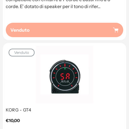
corde. E' dotato di speaker per il tono di rifer...
Venduto
Venduto
KORG - GT4
Prezzo
€10,00
regolare