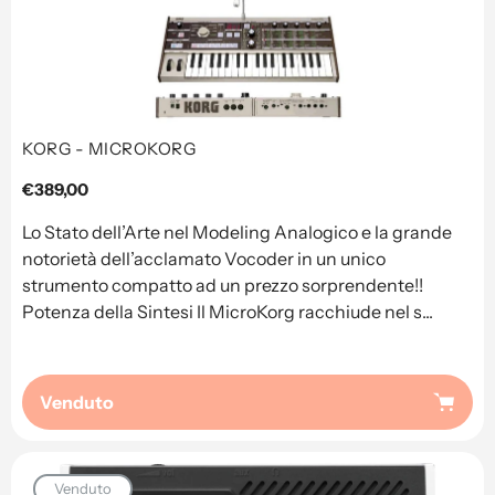
KORG - MICROKORG
Prezzo
€389,00
regolare
Lo Stato dell’Arte nel Modeling Analogico e la grande
notorietà dell’acclamato Vocoder in un unico
strumento compatto ad un prezzo sorprendente!!
Potenza della Sintesi Il MicroKorg racchiude nel s...
Venduto
Venduto