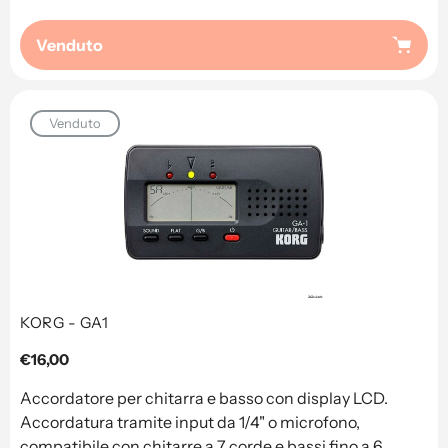
Venduto
Venduto
KORG - GA1
Prezzo
€16,00
regolare
Accordatore per chitarra e basso con display LCD.
Accordatura tramite input da 1/4" o microfono,
compatibile con chitarre a 7 corde e bassi fino a 6