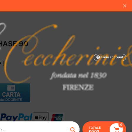
Spedizioni gratuite sopra
HASE 90
Il mio account
O
0
TOTALE
€0,00