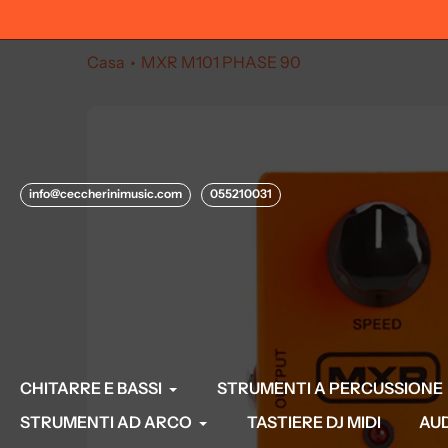
Salta
al
contenuto
Casa
MXR M101 PHASE 90
info@ceccherinimusic.com
055210031
CHITARRE E BASSI
STRUMENTI A PERCUSSIONE
STRUMENTI AD ARCO
TASTIERE DJ MIDI
AU