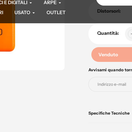
 E DIGITALI
ARPE
Distorsori:
RI
USATO
OUTLET
Quantità:
Venduto
Avvisami quando tor
Aggiunta
di
prodotto
al
tuo
carrello
Specifiche Tecniche