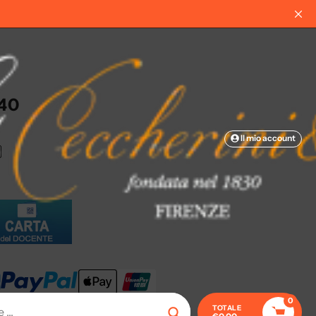
40
Il mio account
0
TOTALE