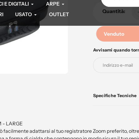
 E DIGITALI
ARPE
Quantità:
RI
USATO
OUTLET
Venduto
Avvisami quando tor
Aggiunta
di
prodotto
al
tuo
carrello
Specifiche Tecniche
 - LARGE
acilmente adattarsi al tuo registratore Zoom preferito, oltre 
ma a forma di cialda che contengono in modo sicuro il tuo regis