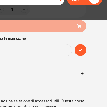
€0,00
Ricerca
na in magazzino
ad una selezione di accessori utili. Questa borsa
tratore preferito e vari accessori.