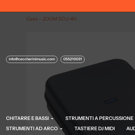
Salta
ci allo 055210031
al
contenuto
Casa
ZOOM SCU-40
info@ceccherinimusic.com
055210031
CHITARRE E BASSI
STRUMENTI A PERCUSSIONE
STRUMENTI AD ARCO
TASTIERE DJ MIDI
AU