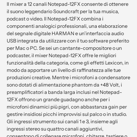
Il mixer a 12 canali Notepad-12FX consente di ottenere
il suono leggendario Soundcraft per la tua musica,
podcast o video. Il Notepad-12FX combina i
componenti analogici professionali, una elaborazione
del segnale digitale HARMAN e un'interfaccia audio
USB integrata da utilizzare con il tuo software preferito
per Mac o PC. Se sei un cantante-compositore o un
podcaster, il mixer Notepad-12FX offre le migliori
funzionalità della categoria, come gli effetti Lexicon, in
modo da apportare un livello di raffinatezza alle tue
produzioni creative. Mentre i microfoni a condensatore
sono dotati di alimentazione phantom da +48 Volt, i
preamplificatori a banda larga inclusi nel Notepad-
12FX offrono un grande guadagno anche per i
microfoni dinamici più pigri, con abbastanza gain per
gestire insidiosi picchi improvvisi sul palco o in studio.
Gli ingressi strumento sui canali 1 e 3, insieme agli
ingressi stereo su quattro canali aggiuntivi,
consentono di collegare microfoni, chitarre, tastiere o