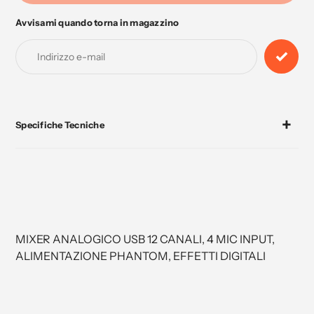
Avvisami quando torna in magazzino
Aggiunta
di
prodotto
al
tuo
carrello
Specifiche Tecniche
MIXER ANALOGICO USB 12 CANALI, 4 MIC INPUT,
ALIMENTAZIONE PHANTOM, EFFETTI DIGITALI