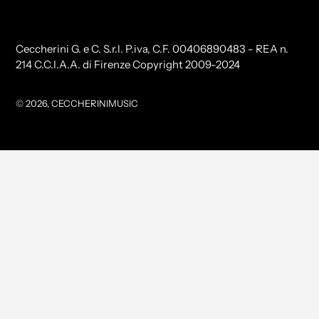
Ceccherini G. e C. S.r.l. P.iva, C.F. 00406890483 - REA n.
214 C.C.I.A.A. di Firenze Copyright 2009-2024
© 2026,
CECCHERINIMUSIC
Utilizzare
le
frecce
sinistra/destra
per
navigare
nella
presentazione
o
scorrere