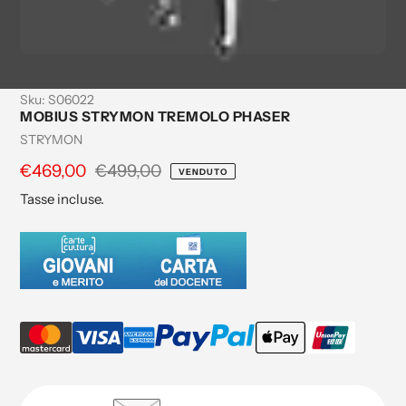
Sku:
S06022
MOBIUS STRYMON TREMOLO PHASER
Venditrice
STRYMON
Prezzo
€469,00
Prezzo
€499,00
VENDUTO
di
regolare
Tasse incluse.
vendita