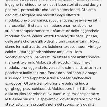
ingegneri si chiudono nei nostri laboratori di sound design
per mesi, potresti dire che siamo ossessionati. Ci siamo
dedicati a forgiare una raccolta degli effetti di
modulazione più organici, succulenti, espressivi e versatili
mai ascoltati. È stata una missione enorme: abbiamo
studiato scrupolosamente le sfumature delle leggendarie
modulazioni dei celebri effetti tremolo, dei pedali phaser,
delle unità chorus e altro degli ultimi cinquant'anni. Non ci
siamo fermati a catturare fedelmente questi suoni vintage
caldi e lussureggianti: abbiamo ampliato il loro
vocabolario con una versatilità estesa e possibilità sonore
mai sentite prima. Mobius ti offre dodici macchine di
modulazione leggendarie, versatili e stimolanti, tutte in un
pacchetto facile da usare. Passa da suoni chorus vintage
lussureggianti e appetitosi fino a phaser psichedelici
sciropposi. Ottieni tremoli classici e pulsanti fino a
gorgheggi pezzi schiacciati. Mobius apre i libri di storia
della musica e fornisce nuovi suoni e ispirazione per tutte
le tue idee musicali. Sapevamo di dover superare ciò che è
stato fatto: nella progettazione del suono, nella qualità