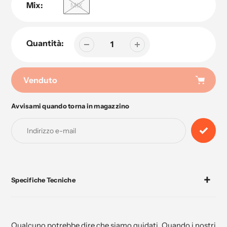
Mix:
MIX
Quantità:
Venduto
Avvisami quando torna in magazzino
Aggiunta
di
prodotto
al
tuo
carrello
Specifiche Tecniche
Qualcuno potrebbe dire che siamo guidati. Quando i nostri