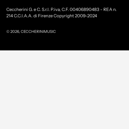
Ceccherini G. e C. S.r.l. P.iva, C.F. 00406890483 - REA n.
214 C.C.I.A.A. di Firenze Copyright 2009-2024
© 2026,
CECCHERINIMUSIC
Utilizzare
le
frecce
sinistra/destra
per
navigare
nella
presentazione
o
scorrere
a