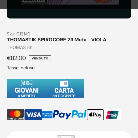
Sku:
C12140
THOMASTIK SPIROCORE 23 Muta - VIOLA
Venditrice
THOMASTIK
Prezzo
€82,00
VENDUTO
regolare
Tasse incluse.