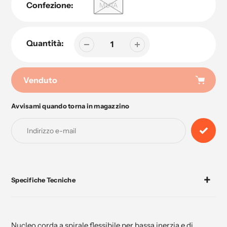
Confezione:
MUTA
Quantità:
Venduto
Avvisami quando torna in magazzino
Aggiunta
di
prodotto
al
tuo
carrello
Specifiche Tecniche
Nucleo corda a spirale flessibile per bassa inerzia e di