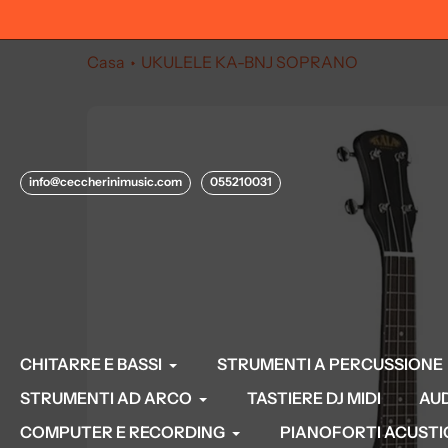
Salta
ci allo 055210031
al
contenuto
Casa
UKULELE KA-BNJ SOPRANO
info@ceccherinimusic.com
055210031
CHITARRE E BASSI
STRUMENTI A PERCUSSIONE
STRUMENTI AD ARCO
TASTIERE DJ MIDI
AU
COMPUTER E RECORDING
PIANOFORTI ACUSTICI