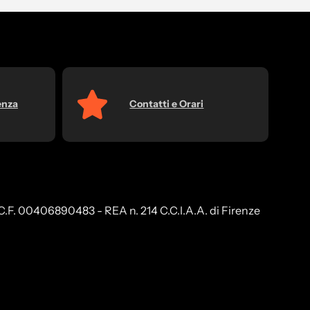
enza
Contatti e Orari
a, C.F. 00406890483 - REA n. 214 C.C.I.A.A. di Firenze