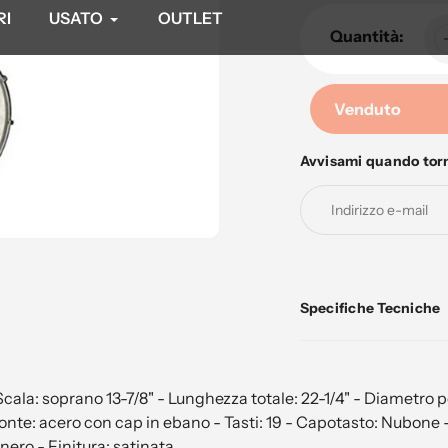
RI
USATO
OUTLET
Quantità:
Venduto
Avvisami quando tor
Aggiunta
di
prodotto
al
tuo
carrello
Specifiche Tecniche
Scala: soprano 13-7/8" - Lunghezza totale: 22-1/4" - Diametro 
: acero con cap in ebano - Tasti: 19 - Capotasto: Nubone - Intars
ero - Finitura: satinata