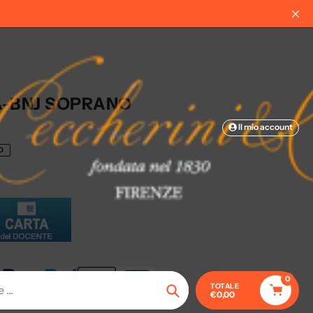
A-BNJ SOPRANO
Il mio account
O
0
TOTALE
€0,00
Ricerca